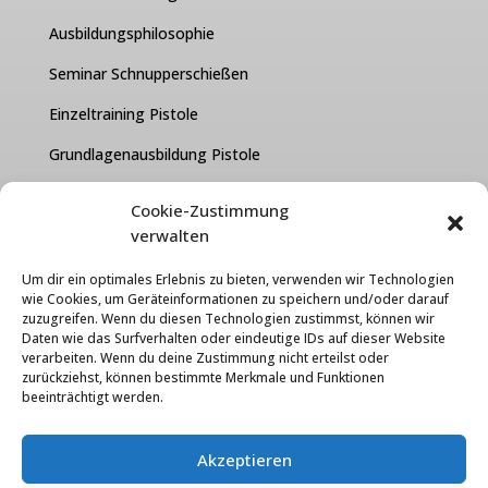
Ausbildungsphilosophie
Seminar Schnupperschießen
Einzeltraining Pistole
Grundlagenausbildung Pistole
Kurzwaffen Test Paket
Cookie-Zustimmung
verwalten
FAQ
Um dir ein optimales Erlebnis zu bieten, verwenden wir Technologien
Über uns
wie Cookies, um Geräteinformationen zu speichern und/oder darauf
zuzugreifen. Wenn du diesen Technologien zustimmst, können wir
Kontakt
Daten wie das Surfverhalten oder eindeutige IDs auf dieser Website
verarbeiten. Wenn du deine Zustimmung nicht erteilst oder
Karriere
zurückziehst, können bestimmte Merkmale und Funktionen
beeinträchtigt werden.
Cooke-Einstellungen
Datenschutzerklärung
Akzeptieren