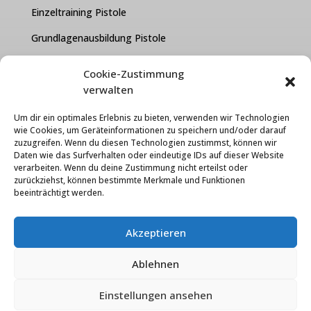
Einzeltraining Pistole
Grundlagenausbildung Pistole
Kurzwaffen Test Paket
Cookie-Zustimmung
verwalten
FAQ
Um dir ein optimales Erlebnis zu bieten, verwenden wir Technologien
Über uns
wie Cookies, um Geräteinformationen zu speichern und/oder darauf
zuzugreifen. Wenn du diesen Technologien zustimmst, können wir
Kontakt
Daten wie das Surfverhalten oder eindeutige IDs auf dieser Website
verarbeiten. Wenn du deine Zustimmung nicht erteilst oder
Karriere
zurückziehst, können bestimmte Merkmale und Funktionen
beeinträchtigt werden.
Cooke-Einstellungen
Datenschutzerklärung
Akzeptieren
Widerrufsbelehrung
Ablehnen
Impressum
Einstellungen ansehen