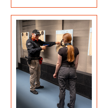
Details
Dann schaue Dir unser Paket an.
besser umsetzen?
• bei Zeitdisziplinen im Wettkampf die Technik
• engere Schussbilder schießen?
erzielen?
• bessere Ergebnisse bei Kontrollübungen
• Deine Schießfertigkeiten verbessern?
Sportschütze und Du möchtest
Du bist Polizist, Soldat, Jäger oder