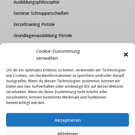
Ausbildungsphilosophie
Seminar Schnupperschießen
Einzeltraining Pistole
Grundlagenausbildung Pistole
Kurzwaffen Test Paket
Cookie-Zustimmung
verwalten
FAQ
Um dir ein optimales Erlebnis zu bieten, verwenden wir Technologien
Über uns
wie Cookies, um Geräteinformationen zu speichern und/oder darauf
zuzugreifen. Wenn du diesen Technologien zustimmst, können wir
Kontakt
Daten wie das Surfverhalten oder eindeutige IDs auf dieser Website
verarbeiten. Wenn du deine Zustimmung nicht erteilst oder
Karriere
zurückziehst, können bestimmte Merkmale und Funktionen
beeinträchtigt werden.
Cooke-Einstellungen
Datenschutzerklärung
Akzeptieren
Widerrufsbelehrung
Ablehnen